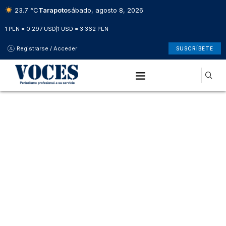
23.7 °C
Tarapoto
sábado, agosto 8, 2026
1 PEN = 0.297 USD
|
1 USD = 3.362 PEN
Registrarse / Acceder
SUSCRÍBETE