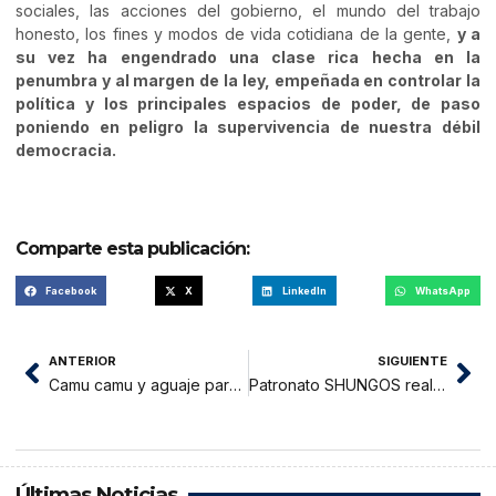
sociales, las acciones del gobierno, el mundo del trabajo
honesto, los fines y modos de vida cotidiana de la gente,
y a
su vez ha engendrado una clase rica hecha en la
penumbra y al margen de la ley, empeñada en controlar la
política y los principales espacios de poder, de paso
poniendo en peligro la supervivencia de nuestra débil
democracia.
Comparte esta publicación:
Facebook
X
LinkedIn
WhatsApp
ANTERIOR
SIGUIENTE
Camu camu y aguaje para prevenir Alzheimer
Patronato SHUNGOS realiza festicalle por bicentenario
Últimas Noticias