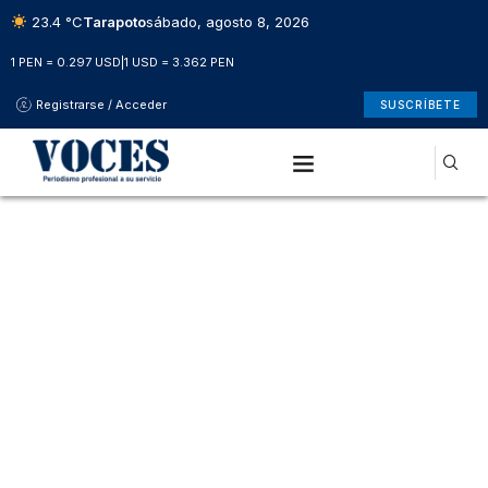
23.4 °C
Tarapoto
sábado, agosto 8, 2026
1 PEN = 0.297 USD
|
1 USD = 3.362 PEN
Registrarse / Acceder
SUSCRÍBETE