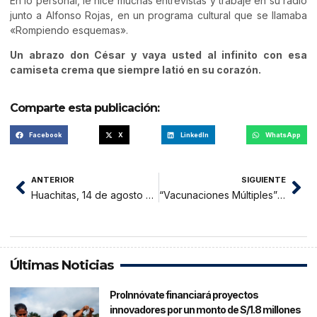
En lo personal, le hice muchas entrevistas y trabajé en su radio
junto a Alfonso Rojas, en un programa cultural que se llamaba
«Rompiendo esquemas».
Un abrazo don César y vaya usted al infinito con esa
camiseta crema que siempre latió en su corazón.
Comparte esta publicación:
Facebook
X
LinkedIn
WhatsApp
ANTERIOR
SIGUIENTE
Huachitas, 14 de agosto 2020
“Vacunaciones Múltiples” y soluciones de fondo
Últimas Noticias
ProInnóvate financiará proyectos
innovadores por un monto de S/1.8 millones