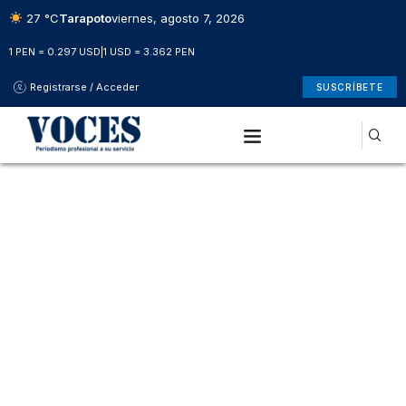
27 °C
Tarapoto
viernes, agosto 7, 2026
1 PEN = 0.297 USD
|
1 USD = 3.362 PEN
Registrarse / Acceder
SUSCRÍBETE