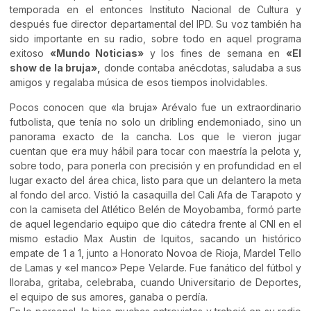
temporada en el entonces Instituto Nacional de Cultura y
después fue director departamental del IPD. Su voz también ha
sido importante en su radio, sobre todo en aquel programa
exitoso
«Mundo Noticias»
y los fines de semana en
«El
show de la bruja»,
donde contaba anécdotas, saludaba a sus
amigos y regalaba música de esos tiempos inolvidables.
Pocos conocen que «la bruja» Arévalo fue un extraordinario
futbolista, que tenía no solo un dribling endemoniado, sino un
panorama exacto de la cancha. Los que le vieron jugar
cuentan que era muy hábil para tocar con maestría la pelota y,
sobre todo, para ponerla con precisión y en profundidad en el
lugar exacto del área chica, listo para que un delantero la meta
al fondo del arco. Vistió la casaquilla del Cali Afa de Tarapoto y
con la camiseta del Atlético Belén de Moyobamba, formó parte
de aquel legendario equipo que dio cátedra frente al CNI en el
mismo estadio Max Austin de Iquitos, sacando un histórico
empate de 1 a 1, junto a Honorato Novoa de Rioja, Mardel Tello
de Lamas y «el manco» Pepe Velarde. Fue fanático del fútbol y
lloraba, gritaba, celebraba, cuando Universitario de Deportes,
el equipo de sus amores, ganaba o perdía.