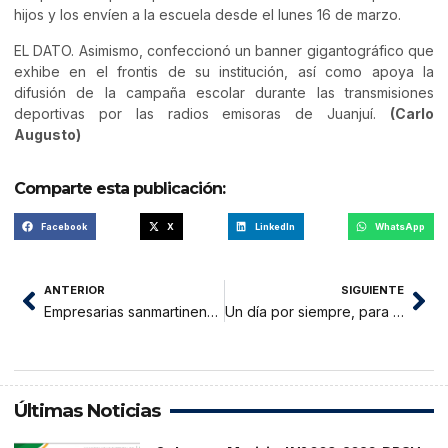
hijos y los envíen a la escuela desde el lunes 16 de marzo.
EL DATO. Asimismo, confeccionó un banner gigantográfico que
exhibe en el frontis de su institución, así como apoya la
difusión de la campaña escolar durante las transmisiones
deportivas por las radios emisoras de Juanjuí.
(Carlo
Augusto)
Comparte esta publicación:
Facebook
X
LinkedIn
WhatsApp
ANTERIOR
SIGUIENTE
Empresarias sanmartinenses serán parte del programa “Ella Exporta”
Un día por siempre, para el “Niño por Nacer”
Últimas Noticias