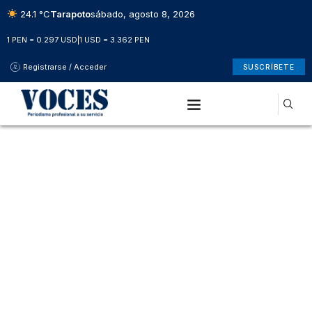
24.1 °C
Tarapoto
sábado, agosto 8, 2026
1 PEN = 0.297 USD
|
1 USD = 3.362 PEN
Registrarse / Acceder
SUSCRÍBETE