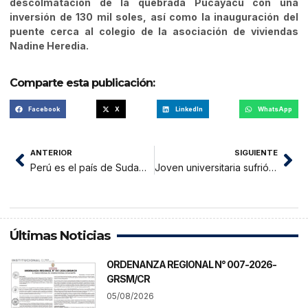
descolmatación de la quebrada Pucayacu con una
inversión de 130 mil soles, así como la inauguración del
puente cerca al colegio de la asociación de viviendas
Nadine Heredia.
Comparte esta publicación:
Facebook
X
LinkedIn
WhatsApp
ANTERIOR
SIGUIENTE
Perú es el país de Sudamérica que más oro ilegal exporta al mundo: India y Emiratos Árabes Unidos entre los destinos
Joven universitaria sufrió terrible accidente en Yurimaguas
Últimas Noticias
ORDENANZA REGIONAL N° 007-2026-
GRSM/CR
05/08/2026