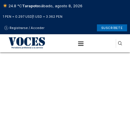
24.8 °C
Tarapoto
sábado, agosto 8, 2026
1 PEN = 0.297 USD
|
1 USD = 3.362 PEN
Registrarse / Acceder
SUSCRÍBETE