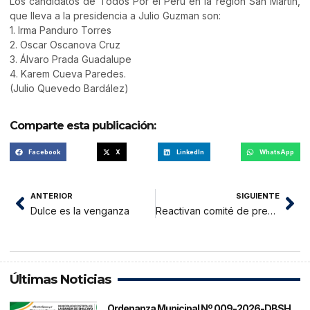
Los candidatos de Todos Por el Perú en la región San Martín,
que lleva a la presidencia a Julio Guzman son:
1. Irma Panduro Torres
2. Oscar Oscanova Cruz
3. Álvaro Prada Guadalupe
4. Karem Cueva Paredes.
(Julio Quevedo Bardález)
Comparte esta publicación:
Facebook
X
LinkedIn
WhatsApp
ANTERIOR
SIGUIENTE
Dulce es la venganza
Reactivan comité de prevención y erradicación del trabajo infantil
Últimas Noticias
Ordenanza Municipal Nº 009-2026-DBSH