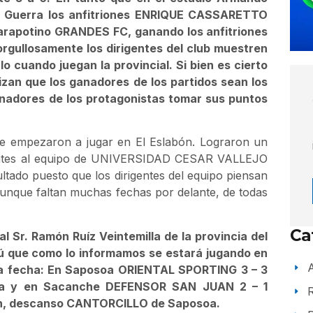
n Guerra los anfitriones ENRIQUE CASSARETTO
tarapotino GRANDES FC, ganando los anfitriones
orgullosamente los dirigentes del club muestren
lo cuando juegan la provincial. Si bien es cierto
tizan que los ganadores de los partidos sean los
renadores de los protagonistas tomar sus puntos
ue empezaron a jugar en El Eslabón. Lograron un
uantes al equipo de UNIVERSIDAD CESAR VALLEJO
ultado puesto que los dirigentes del equipo piensan
unque faltan muchas fechas por delante, de todas
Ca
l Sr. Ramón Ruíz Veintemilla de la provincia del
Perú que como lo informamos se estará jugando en
A
era fecha: En Saposoa ORIENTAL SPORTING 3 – 3
a y en Sacanche DEFENSOR SAN JUAN 2 – 1
, descanso CANTORCILLO de Saposoa.