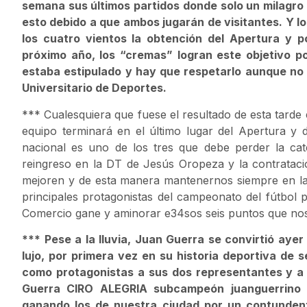
semana sus últimos partidos donde solo un milagro 
esto debido a que ambos jugarán de visitantes. Y lo
los cuatro vientos la obtención del Apertura y p
próximo año, los “cremas” logran este objetivo por
estaba estipulado y hay que respetarlo aunque no 
Universitario de Deportes.
*** Cualesquiera que fuese el resultado de esta ta
equipo terminará en el último lugar del Apertura y 
nacional es uno de los tres que debe perder la ca
reingreso en la DT de Jesús Oropeza y la contrataci
mejoren y de esta manera mantenernos siempre en la L
principales protagonistas del campeonato del fútbol
Comercio gane y aminorar e34sos seis puntos que nos 
*** Pese a la lluvia, Juan Guerra se convirtió ayer 
lujo, por primera vez en su historia deportiva de
como protagonistas a sus dos representantes y a 
Guerra CIRO ALEGRIA subcampeón juanguerrino 
ganando los de nuestra ciudad por un contunden