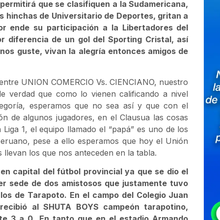
permitirá que se clasifiquen a la Sudamericana,
s hinchas de Universitario de Deportes, gritan a
or ende su participación a la Libertadores del
 diferencia de un gol del Sporting Cristal, así
nos guste, vivan la alegría entonces amigos de
rde entre UNION COMERCIO Vs. CIENCIANO, nuestro
de verdad que como lo vienen calificando a nivel
tegoría, esperamos que no sea así y que con el
ón de algunos jugadores, en el Clausua las cosas
iga 1, el equipo llamado el “papá” es uno de los
 peruano, pese a ello esperamos que hoy el Unión
llevan los que nos anteceden en la tabla.
en capital del fútbol provincial ya que se dio el
 ser sede de dos amistosos que justamente tuvo
los de Tarapoto. En el campo del Colegio Juan
recibió al SHUTA BOYS campeón tarapotino,
te 3 a 0. En tanto que en el estadio Armando