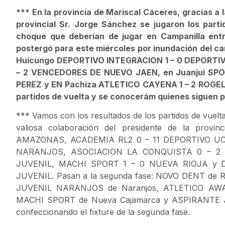
*** En la provincia de Mariscal Cáceres, gracias a 
provincial Sr. Jorge Sánchez se jugaron los part
choque que deberían de jugar en Campanilla e
postergó para este miércoles por inundación del c
Huicungo DEPORTIVO INTEGRACION 1 – 0 DEPORTIV
– 2 VENCEDORES DE NUEVO JAEN, en Juanjui SP
PEREZ y EN Pachiza ATLETICO CAYENA 1 – 2 ROGELI
partidos de vuelta y se conocerám quienes siguen p
*** Vamos con los resultados de los partidos de vuelta 
valiosa colaboración del presidente de la pro
AMAZONAS, ACADEMIA RL2 0 – 11 DEPORTIVO UC
NARANJOS, ASOCIACION LA CONQUISTA 0 – 2 
JUVENIL, MACHI SPORT 1 – 0 NUEVA RIOJA y
JUVENIL. Pasan a la segunda fase: NOVO DENT de 
JUVENIL NARANJOS de Naranjos, ATLETICO AWAJ
MACHI SPORT de Nueva Cajamarca y ASPIRANTE JU
confeccionando el fixture de la segunda fase.