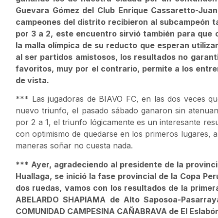
Guevara Gómez del Club Enrique Cassaretto-Jua
campeones del distrito recibieron al subcampeón 
por 3 a 2, este encuentro sirvió también para que 
la malla olímpica de su reducto que esperan utilizar
al ser partidos amistosos, los resultados no garan
favoritos, muy por el contrario, permite a los ent
de vista.
*** Las jugadoras de BIAVO FC, en las dos veces q
nuevo triunfo, el pasado sábado ganaron sin aten
por 2 a 1, el triunfo lógicamente es un interesante res
con optimismo de quedarse en los primeros lugares, a
maneras soñar no cuesta nada.
*** Ayer, agradeciendo al presidente de la provincia
Huallaga, se inició la fase provincial de la Copa 
dos ruedas, vamos con los resultados de la prim
ABELARDO SHAPIAMA de Alto Saposoa-Pasarray
COMUNIDAD CAMPESINA CAÑABRAVA de El Eslabón