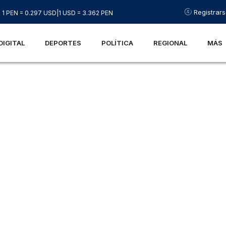
Registrar
1 PEN = 0.297 USD
|
1 USD = 3.362 PEN
DIGITAL
DEPORTES
POLÍTICA
REGIONAL
MÁS