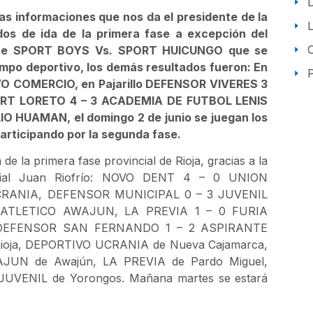
las informaciones que nos da el presidente de la
idos de ida de la primera fase a excepción del
ntre SPORT BOYS Vs. SPORT HUICUNGO que se
ampo deportivo, los demás resultados fueron: En
P
O COMERCIO, en Pajarillo DEFENSOR VIVERES 3
ORT LORETO 4 – 3 ACADEMIA DE FUTBOL LENIS
O HUAMAN, el domingo 2 de junio se juegan los
articipando por la segunda fase.
de la primera fase provincial de Rioja, gracias a la
vincial Juan Riofrío: NOVO DENT 4 – 0 UNION
RANIA, DEFENSOR MUNICIPAL 0 – 3 JUVENIL
ATLETICO AWAJUN, LA PREVIA 1 – 0 FURIA
 DEFENSOR SAN FERNANDO 1 – 2 ASPIRANTE
Rioja, DEPORTIVO UCRANIA de Nueva Cajamarca,
UN de Awajún, LA PREVIA de Pardo Miguel,
VENIL de Yorongos. Mañana martes se estará