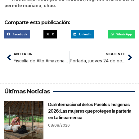
permite mañana, chao.
Comparte esta publicación:
Facebook
X
LinkedIn
WhatsApp
ANTERIOR
SIGUIENTE
Fiscalía de Alto Amazonas revela preocupantes índices de delitos contra el patrimonio y violencia familiar
Portada, jueves 24 de octubre 2024
Últimas Noticias
Día Internacional de los Pueblos Indígenas
2026: Las mujeres que protegen la partería
en Latinoamérica
08/08/2026