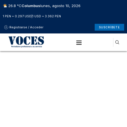
26.8 °C
Columbus
lunes, agosto 10, 2026
1 PEN = 0.297 USD
|
1 USD = 3.362 PEN
Registrarse / Acceder
SUSCRÍBETE