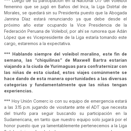
*** Luego de su participación en la Nacional U17 del voleibol
femenino que se jugó en Baños del Inca, la Liga Distrtal de
Morales, se quedará sin su Presidenta puesto que la Abogada
Jannina Díaz estará renunciando ya que debe desde el
próximo año estar ocupando la Vice Presidencia de la
Federación Peruana de Voleibol, por ahí se rumorea que Adán
López que es Vicepresidente de la Liga estaría tomando este
cargo, estaremos a la expectativa.
*** Hablando siempre del voleibol moralino, este fin de
semana, las “chiquilinas” de Maxwell Bartra estarían
viajando a la ciuda de Yurimaguas para confraternizar con
las niñas de esta ciudad, estos viajes comúnmente se
hace dando de esta manera oportunidades a las diversas
categorías y fundamentalmente que las niñas tengan
experiencias.
*** Hoy Unión Comerc io con su equipo de emergencia estará
a las 3.15 p.m. jugando de viositante ante el ADT que necesita
del triunfo para seguir buscando su participación en la
Sudamericana, en tanto que nuestro equipo solo jugará por el
honor puesto que ya lamentablemente pertenecemos a la Liga