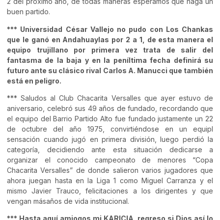
2 del próximo año, de todas maneras esperamos que haga un
buen partido.
*** Universidad César Vallejo no pudo con Los Chankas
que le ganó en Andahuaylas por 2 a 1, de esta manera el
equipo trujillano por primera vez trata de salir del
fantasma de la baja y en la peníltima fecha definirá su
futuro ante su clásico rival Carlos A. Manucci que también
está en peligro.
*** Saludos al Club Chacarita Versalles que ayer estuvo de
aniversario, celebró sus 49 años de fundado, recordando que
el equipo del Barrio Partido Alto fue fundado justamente un 22
de octubre del año 1975, convirtiéndose en un equipl
sensación cuando jugó en primera división, luego perdió la
categoría, decidiendo ante esta situación dedicarse a
organizar el conocido campeonato de menores “Copa
Chacarita Versalles” de donde salieron varios jugadores que
ahora juegan hasta en la Liga 1 como Miguel Carranza y el
mismo Javier Trauco, felicitaciones a los dirigentes y que
vengan másaños de vida institucional.
*** Hasta aquí amiogos mi KARICIA, regreso si Dios así lo